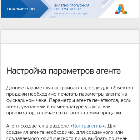
Инструменты
пользователя
меню
статус
Инструменты
и
сайта
страницы
быстрый
поиск
м
е
Настройка параметров агента
т
а
д
Данные параметры настраиваются, если для объектов
а
продажи необходимо печатать параметры агента на
н
фискальном чеке. Параметры агента печатаются, если
н
агент, указанный в номенклатуре услуги, как
ы
организатор, отличается от агента точки продажи.
е
с
Агент создается в разделе «
Контрагенты
». Для
т
создания агента необходимо, для созданного или
р
а
создаваемого юридического лица, выбрать признак