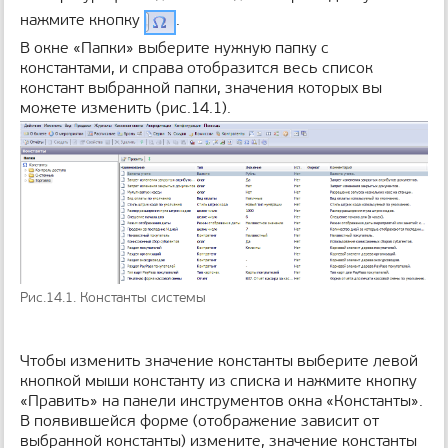
н
нажмите кнопку
.
и
В окне «Папки» выберите нужную папку с
ц
константами, и справа отобразится весь список
ы
констант выбранной папки, значения которых вы
можете изменить (рис.14.1).
Рис.14.1. Константы системы
Чтобы изменить значение константы выберите левой
кнопкой мыши константу из списка и нажмите кнопку
«Править» на панели инструментов окна «Константы».
В появившейся форме (отображение зависит от
выбранной константы) измените, значение константы