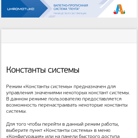
Инструменты
пользователя
меню
статус
Инструменты
и
сайта
страницы
быстрый
поиск
м
е
Константы системы
т
а
д
Режим «Константы системы» предназначен для
а
управления значениями некоторых констант системы.
н
В данном режиме пользователю предоставляется
н
возможность перенастраивать некоторые константы
ы
системы.
е
с
Для того чтобы перейти в данный режим работы,
т
выберите пункт «Константы системы» в меню
р
а
«Конфигурация» или на панели быстрого доступа