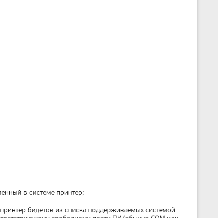
т
р
а
н
и
ц
ы
ленный в системе принтер;
 принтер билетов из списка поддерживаемых системой