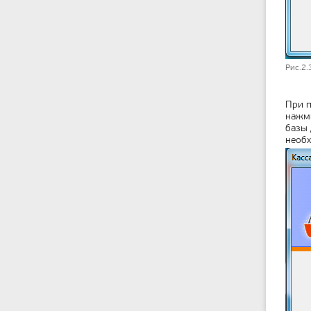
Рис.2.
При п
нажми
базы 
необх