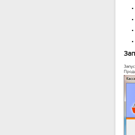
Зап
Запус
Прода