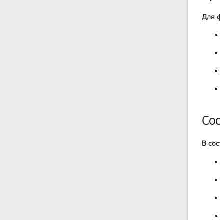
Для 
Сос
В сос