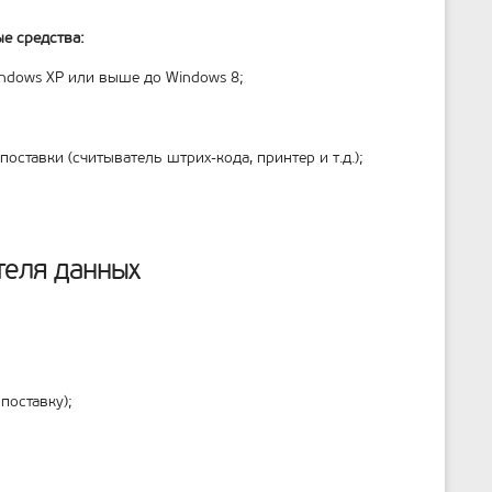
е средства:
indows XP или выше до Windows 8;
ставки (считыватель штрих-кода, принтер и т.д.);
теля данных
поставку);