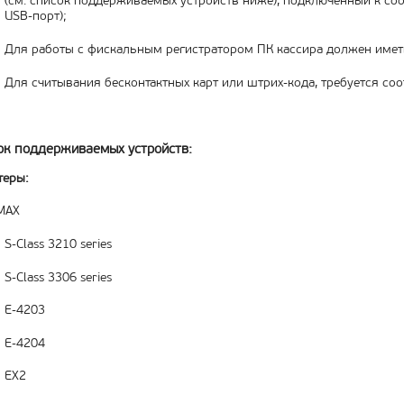
(см. список поддерживаемых устройств ниже), подключенный к с
USB-порт);
Для работы с фискальным регистратором ПК кассира должен имет
Для считывания бесконтактных карт или штрих-кода, требуется со
ок поддерживаемых устройств:
теры:
MAX
S-Class 3210 series
S-Class 3306 series
E-4203
E-4204
EX2