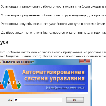
Установщик приложения рабочего места охранника (если входит в п
Установщик приложения рабочего места руководителя для просмотр
Установщик службы внешнего удалённого доступа к системе (если в
Драйвер защитного ключа (используется опционально для идентиф
уск
тить рабочее место можно через значок приложения на рабочем сто
жа билетов – Лента Касса). После запуска приложения появится окно