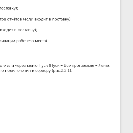
оставку);
а отчётов (если входит в поставку);
ходит в поставку);
икации рабочего места).
ле или через меню Пуск (Пуск – Все программы – Лента.
 подключения к серверу (рис.2.3.1).