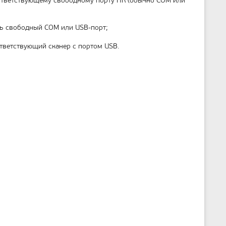
оответствующему свободному порту ПК (обычно COM или
ь свободный COM или USB-порт;
ответствующий сканер с портом USB.