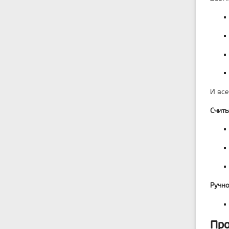
И все
Считы
Ручно
Про